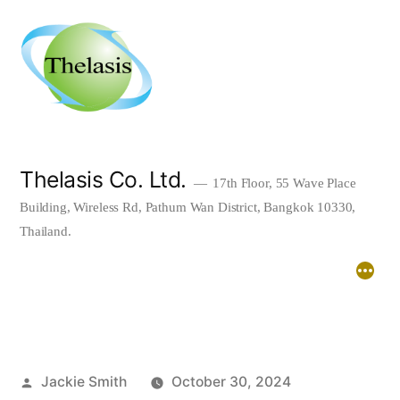
Skip
to
content
Thelasis Co. Ltd.
17th Floor, 55 Wave Place
Building, Wireless Rd, Pathum Wan District, Bangkok 10330,
Thailand.
Home
About
Downloads
Posted
Jackie Smith
October 30, 2024