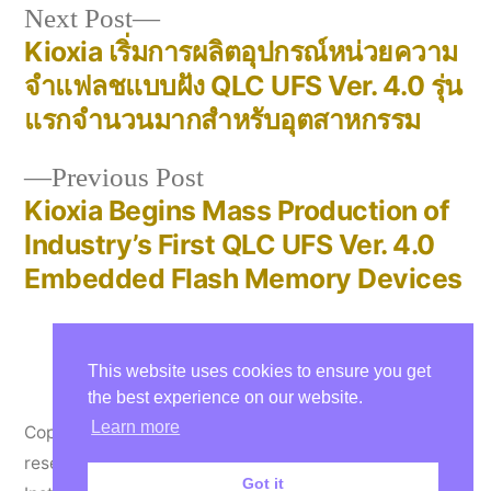
Next
Next Post
post:
Kioxia เริ่มการผลิตอุปกรณ์หน่วยความ
Post
จําแฟลชแบบฝัง QLC UFS Ver. 4.0 รุ่น
navigation
แรกจำนวนมากสำหรับอุตสาหกรรม
Previous
Previous Post
post:
Kioxia Begins Mass Production of
Industry’s First QLC UFS Ver. 4.0
Embedded Flash Memory Devices
This website uses cookies to ensure you get
the best experience on our website.
Learn more
Copyright © 2000-26 Thelasis Co., Ltd. All rights
reserved.
Privacy Policy
Facebook
Twitter
Got it