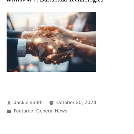
Posted
Jackie Smith
October 30, 2024
by
Posted
Featured
,
General News
in