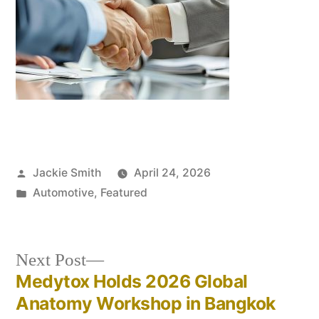
Posted
Jackie Smith
April 24, 2026
by
Posted
Automotive
,
Featured
in
Next
Next Post
post:
Medytox Holds 2026 Global
Post
Anatomy Workshop in Bangkok