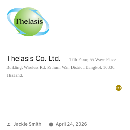
Skip
to
content
Thelasis Co. Ltd.
17th Floor, 55 Wave Place
Building, Wireless Rd, Pathum Wan District, Bangkok 10330,
Thailand.
Home
About
Downloads
Posted
Jackie Smith
April 24, 2026